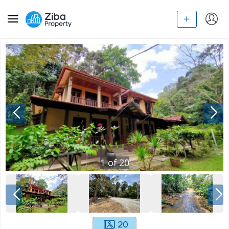
1
of
20
20