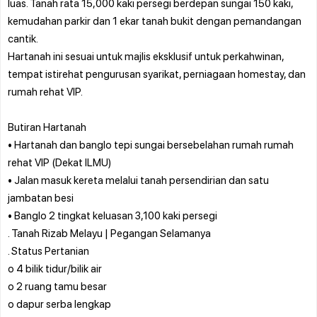
luas. Tanah rata 15,000 kaki persegi berdepan sungai 150 kaki,
kemudahan parkir dan 1 ekar tanah bukit dengan pemandangan
cantik.
Hartanah ini sesuai untuk majlis eksklusif untuk perkahwinan,
tempat istirehat pengurusan syarikat, perniagaan homestay, dan
rumah rehat VIP.
Butiran Hartanah
• Hartanah dan banglo tepi sungai bersebelahan rumah rumah
rehat VIP (Dekat ILMU)
• Jalan masuk kereta melalui tanah persendirian dan satu
jambatan besi
• Banglo 2 tingkat keluasan 3,100 kaki persegi
. Tanah Rizab Melayu | Pegangan Selamanya
. Status Pertanian
o 4 bilik tidur/bilik air
o 2 ruang tamu besar
o dapur serba lengkap