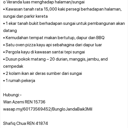
o Veranda luas menghadap halaman/sungai
• Kawasan tanah rata 15,000 kaki persegi berhadapan halaman,
sungai dan parkir kereta
• 1 ekar tanah bukit berhadapan sungai untuk pembangunan akan
datang
• Kemudahan tempat makan bertutup, dapur dan BBQ
• Satu oven pizza kayu api sebahagina dari dapur luar
• Pergola kayu di kawasan santai tepi sungai
• Dusun pokok matang – 20 durian, manggis, jambu, and
cempedak
• 2 kolam ikan air deras sumber dari sungai
• 1 rumah pekerja
Hubungi:-
Wan Azemi REN 15736
wasap.my/60173569452/BungloJandaBaik3Mil
Shafiq Chua REN 41874