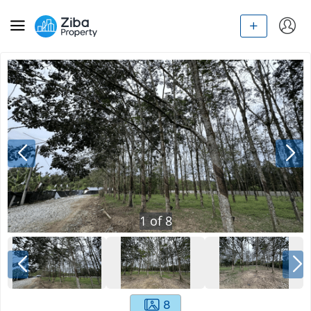
1
of
8
8