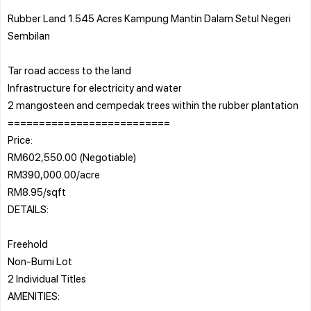
Rubber Land 1.545 Acres Kampung Mantin Dalam Setul Negeri
Sembilan
Tar road access to the land
Infrastructure for electricity and water
2 mangosteen and cempedak trees within the rubber plantation
==========================
Price:
RM602,550.00 (Negotiable)
RM390,000.00/acre
RM8.95/sqft
DETAILS:
Freehold
Non-Bumi Lot
2 Individual Titles
AMENITIES: