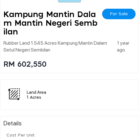
Kampung Mantin Dala
For Sale
M Mantin Negeri Semb
Ilan
Rubber Land 1.545 Acres Kampung Mantin Dalam
1 year
Setul Negeri Sembilan
ago
RM 602,550
Land Area
1 Acres
Details
Cost Per Unit