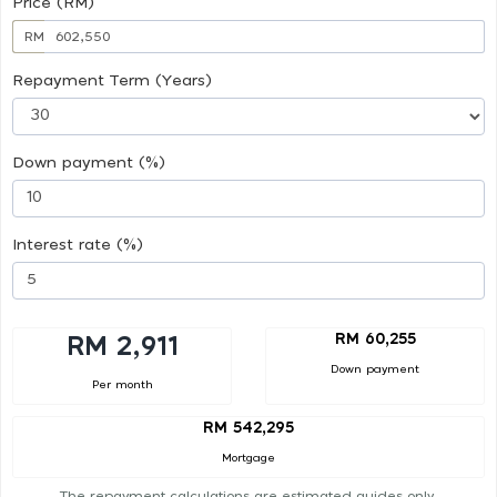
Price (RM)
RM
Repayment Term (Years)
Down payment (%)
Interest rate (%)
RM 60,255
RM 2,911
Down payment
Per month
RM 542,295
Mortgage
The repayment calculations are estimated guides only.