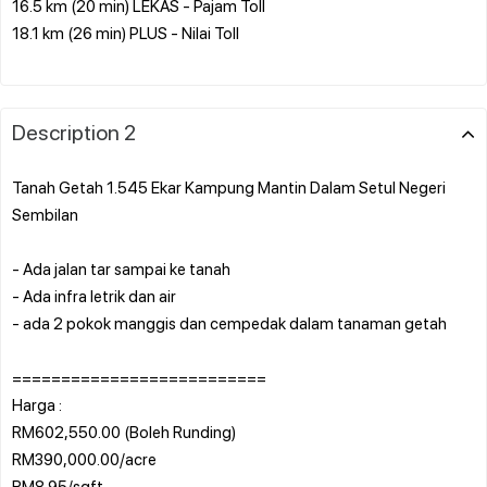
16.5 km (20 min) LEKAS - Pajam Toll
18.1 km (26 min) PLUS - Nilai Toll
Description 2
Tanah Getah 1.545 Ekar Kampung Mantin Dalam Setul Negeri
Sembilan
- Ada jalan tar sampai ke tanah
- Ada infra letrik dan air
- ada 2 pokok manggis dan cempedak dalam tanaman getah
==========================
Harga :
RM602,550.00 (Boleh Runding)
RM390,000.00/acre
RM8.95/sqft