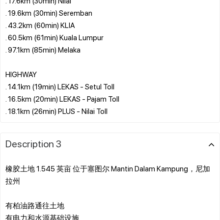
. 17.6km (30min) Nilai
. 19.6km (30min) Seremban
. 43.2km (60min) KLIA
. 60.5km (61min) Kuala Lumpur
. 97.1km (85min) Melaka
HIGHWAY
. 14.1km (19min) LEKAS - Setul Toll
. 16.5km (20min) LEKAS - Pajam Toll
Description 3
橡胶土地 1.545 英亩 位于塞图尔 Mantin Dalam Kampung，尼加
拉州
有柏油路通往土地
有电力和水源基础设施