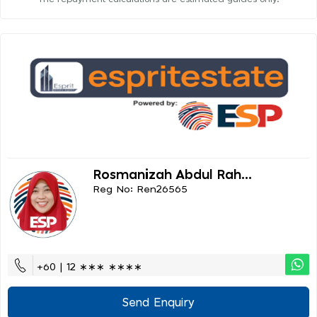
Rosmanizah Abdul Rah...
Reg No: Ren26565
+60 | 12 ∗∗∗ ∗∗∗∗
Send Enquiry